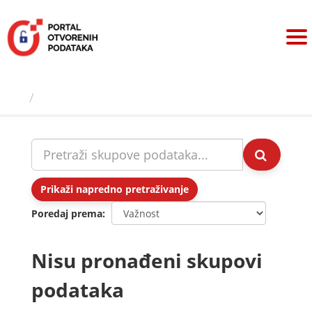
Preskoči
na
sadržaj
Skupovi podаtаkа
Prikaži napredno pretraživanje
Poredaj prema
Nisu pronađeni skupovi
podataka