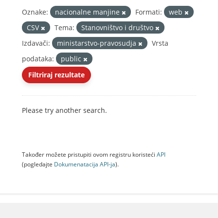
Oznake:
nacionalne manjine
Formati:
web
CSV
Tema:
Stanovništvo i društvo
Izdavači:
ministarstvo-pravosudja
Vrsta
podataka:
public
Filtriraj rezultate
Please try another search.
Također možete pristupiti ovom registru koristeći
API
(pogledajte
Dokumenаtаcijа API-jа
).