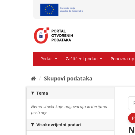
Preskoči
na
sadržaj
Skupovi podаtаkа
Tema
Nema stavki koje odgovaraju kriterijima
pretrage
P
Visokovrijedni podaci
N