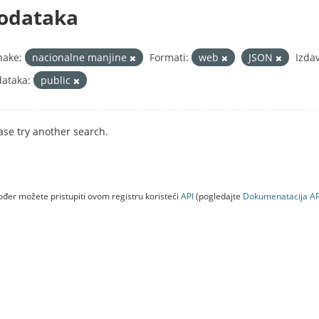
odataka
nake:
nacionalne manjine
Formati:
web
JSON
Izdav
ataka:
public
ase try another search.
đer možete pristupiti ovom registru koristeći
API
(pogledajte
Dokumenаtаcijа AP