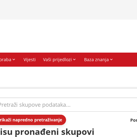
rikaži napredno pretraživanje
Po
isu pronađeni skupovi