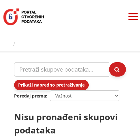
Preskoči
na
sadržaj
Skupovi podаtаkа
Prikaži napredno pretraživanje
Poredaj prema
Nisu pronađeni skupovi
podataka