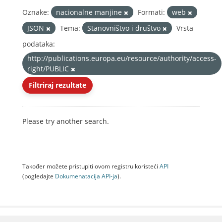
Oznake:
nacionalne manjine
Formati:
web
JSON
Tema:
Stanovništvo i društvo
Vrsta
podataka:
http://publications.europa.eu/resource/authority/access-
right/PUBLIC
Filtriraj rezultate
Please try another search.
Također možete pristupiti ovom registru koristeći
API
(pogledajte
Dokumenаtаcijа API-jа
).