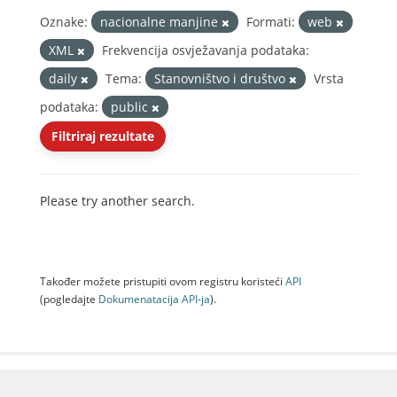
Oznake:
nacionalne manjine
Formati:
web
XML
Frekvencija osvježavanja podataka:
daily
Tema:
Stanovništvo i društvo
Vrsta
podataka:
public
Filtriraj rezultate
Please try another search.
Također možete pristupiti ovom registru koristeći
API
(pogledajte
Dokumenаtаcijа API-jа
).