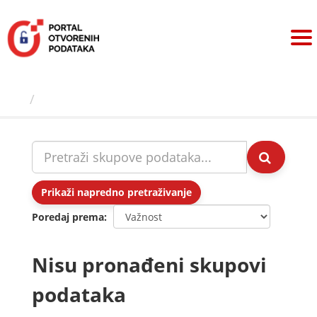
Preskoči
na
sadržaj
Skupovi podаtаkа
Prikaži napredno pretraživanje
Poredaj prema
Nisu pronađeni skupovi
podataka