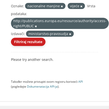
Oznake:
nacionalne manjine
vijeće
Vrsta
podataka:
http://publications.europa.eu/resource/authority/access-
right/PUBLIC
Izdavači:
ministarstvo-pravosudja
Filtriraj rezultate
Please try another search.
Također možete pristupiti ovom registru koristeći
API
(pogledajte
Dokumenаtаcijа API-jа
).