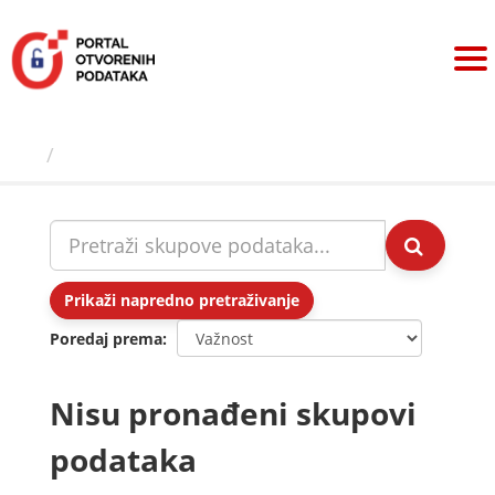
Preskoči
na
sadržaj
Skupovi podаtаkа
Prikaži napredno pretraživanje
Poredaj prema
Nisu pronađeni skupovi
podataka