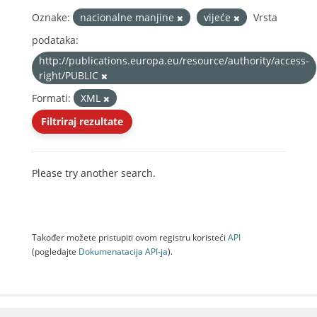
Oznake:
nacionalne manjine
vijeće
Vrsta
podataka:
http://publications.europa.eu/resource/authority/access-
right/PUBLIC
Formati:
XML
Filtriraj rezultate
Please try another search.
Također možete pristupiti ovom registru koristeći
API
(pogledajte
Dokumenаtаcijа API-jа
).