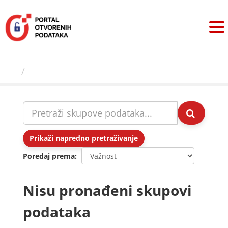
Preskoči
na
sadržaj
Skupovi podаtаkа
Prikaži napredno pretraživanje
Poredaj prema
Nisu pronađeni skupovi
podataka