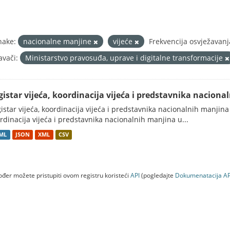
nake:
nacionalne manjine
vijeće
Frekvencija osvježavan
avači:
Ministarstvo pravosuđa, uprave i digitalne transformacije
gistar vijeća, koordinacija vijeća i predstavnika nacion
istar vijeća, koordinacija vijeća i predstavnika nacionalnih manjina
rdinacija vijeća i predstavnika nacionalnih manjina u...
ML
JSON
XML
CSV
đer možete pristupiti ovom registru koristeći
API
(pogledajte
Dokumenаtаcijа AP