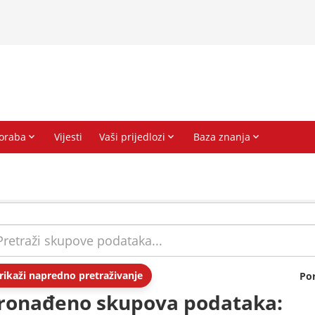
rikaži napredno pretraživanje
Po
ronađeno skupova podataka: