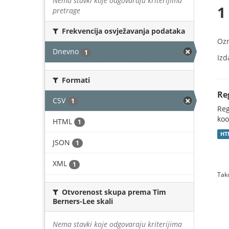
Nema stavki koje odgovaraju kriterijima
1
pretrage
Frekvencija osvježavanja podataka
Oz
Dnevno
1
Izd
Formati
Re
CSV
1
Reg
koo
HTML
1
HT
JSON
1
XML
1
Tako
Otvorenost skupa prema Tim
Berners-Lee skali
Nema stavki koje odgovaraju kriterijima