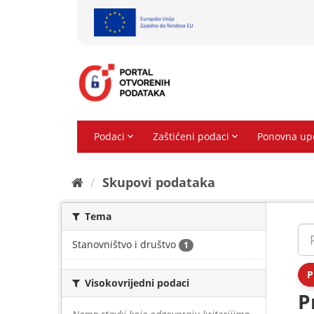
Preskoči
na
sadržaj
Skupovi podаtаkа
Tema
Stanovništvo i društvo
1
P
Visokovrijedni podaci
P