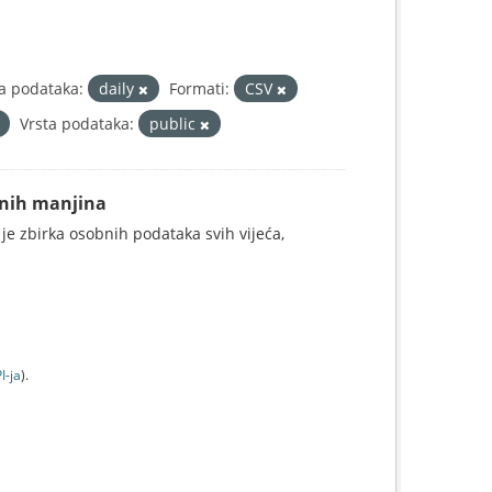
ja podataka:
daily
Formati:
CSV
Vrsta podataka:
public
alnih manjina
 je zbirka osobnih podataka svih vijeća,
I-jа
).