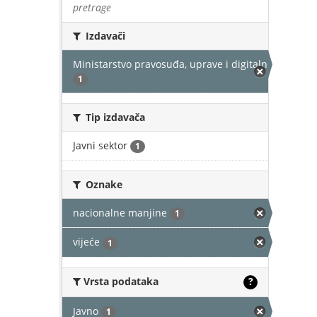
pretrage
Izdavači
Ministarstvo pravosuđa, uprave i digitalne transfor
1
Tip izdavača
Javni sektor
1
Oznake
nacionalne manjine
1
vijeće
1
Vrsta podataka
?
Javno
1