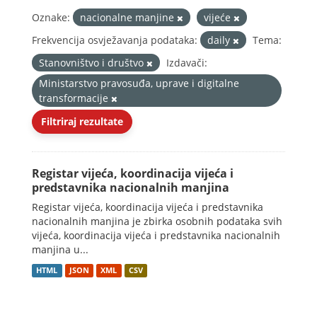
Oznake:
nacionalne manjine
vijeće
Frekvencija osvježavanja podataka:
daily
Tema:
Stanovništvo i društvo
Izdavači:
Ministarstvo pravosuđa, uprave i digitalne
transformacije
Filtriraj rezultate
Registar vijeća, koordinacija vijeća i
predstavnika nacionalnih manjina
Registar vijeća, koordinacija vijeća i predstavnika
nacionalnih manjina je zbirka osobnih podataka svih
vijeća, koordinacija vijeća i predstavnika nacionalnih
manjina u...
HTML
JSON
XML
CSV