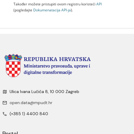
Također možete pristupiti ovom registru koristeći
API
(pogledajte
Dokumenаtаcijа API-jа
).