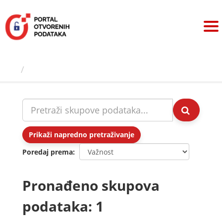
Preskoči
na
sadržaj
Skupovi podаtаkа
Prikaži napredno pretraživanje
Poredaj prema
Pronađeno skupova
podataka: 1