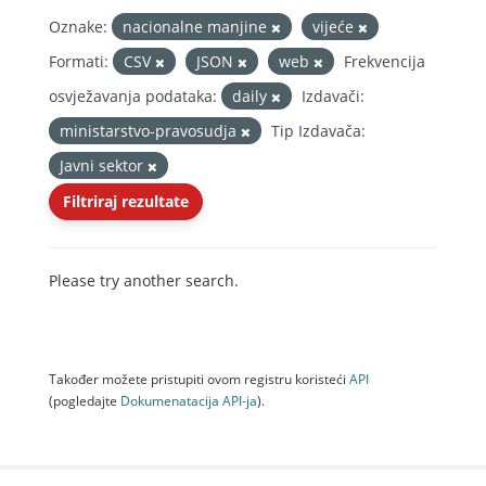
Oznake:
nacionalne manjine
vijeće
Formati:
CSV
JSON
web
Frekvencija
osvježavanja podataka:
daily
Izdavači:
ministarstvo-pravosudja
Tip Izdavača:
Javni sektor
Filtriraj rezultate
Please try another search.
Također možete pristupiti ovom registru koristeći
API
(pogledajte
Dokumenаtаcijа API-jа
).