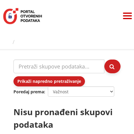
Preskoči
na
sadržaj
Skupovi podаtаkа
Prikaži napredno pretraživanje
Poredaj prema
Nisu pronađeni skupovi
podataka