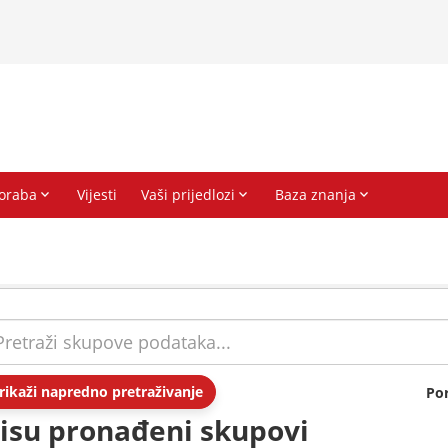
rikaži napredno pretraživanje
Po
isu pronađeni skupovi