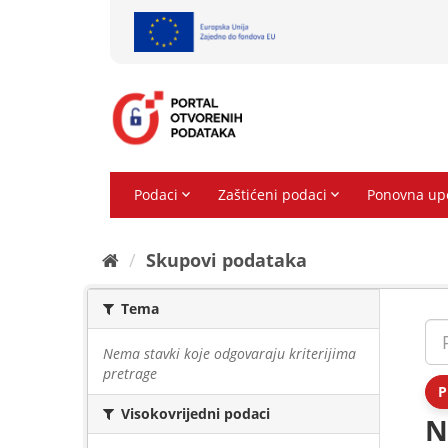
Preskoči
na
sadržaj
Skupovi podаtаkа
Tema
Nema stavki koje odgovaraju kriterijima
pretrage
P
Visokovrijedni podaci
N