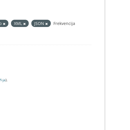
b
XML
JSON
Frekvencija
I-jа
).