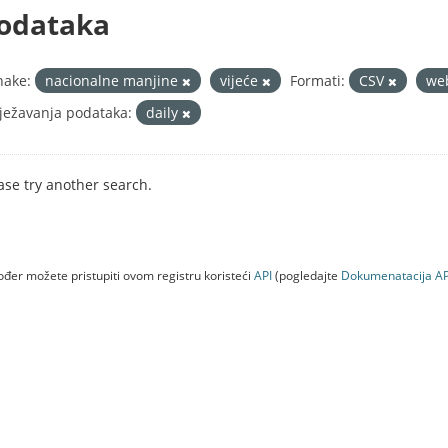
odataka
nake:
nacionalne manjine
vijeće
Formati:
CSV
we
ježavanja podataka:
daily
ase try another search.
đer možete pristupiti ovom registru koristeći
API
(pogledajte
Dokumenаtаcijа AP