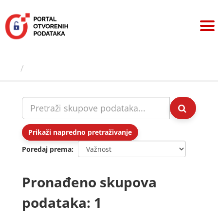
Preskoči
na
sadržaj
Skupovi podаtаkа
Prikaži napredno pretraživanje
Poredaj prema
Pronađeno skupova
podataka: 1