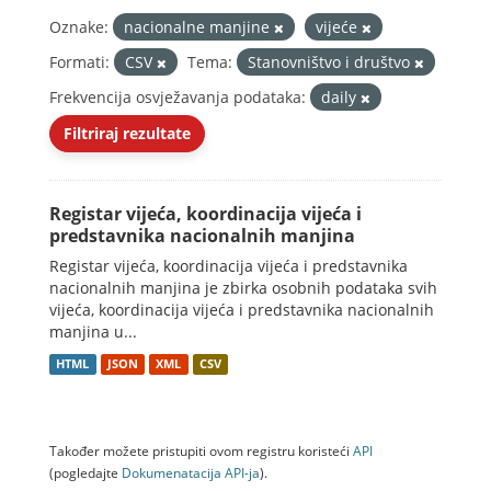
Oznake:
nacionalne manjine
vijeće
Formati:
CSV
Tema:
Stanovništvo i društvo
Frekvencija osvježavanja podataka:
daily
Filtriraj rezultate
Registar vijeća, koordinacija vijeća i
predstavnika nacionalnih manjina
Registar vijeća, koordinacija vijeća i predstavnika
nacionalnih manjina je zbirka osobnih podataka svih
vijeća, koordinacija vijeća i predstavnika nacionalnih
manjina u...
HTML
JSON
XML
CSV
Također možete pristupiti ovom registru koristeći
API
(pogledajte
Dokumenаtаcijа API-jа
).