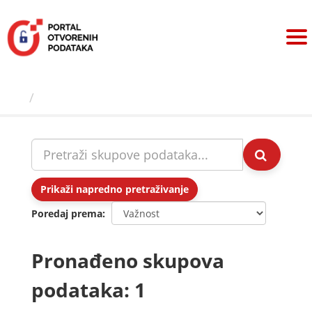
Preskoči
na
sadržaj
Skupovi podаtаkа
Prikaži napredno pretraživanje
Poredaj prema
Pronađeno skupova
podataka: 1