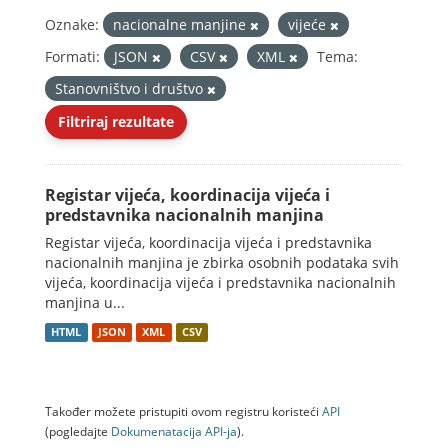
Oznake:
nacionalne manjine
vijeće
Formati:
JSON
CSV
XML
Tema:
Stanovništvo i društvo
Filtriraj rezultate
Registar vijeća, koordinacija vijeća i
predstavnika nacionalnih manjina
Registar vijeća, koordinacija vijeća i predstavnika
nacionalnih manjina je zbirka osobnih podataka svih
vijeća, koordinacija vijeća i predstavnika nacionalnih
manjina u...
HTML
JSON
XML
CSV
Također možete pristupiti ovom registru koristeći
API
(pogledajte
Dokumenаtаcijа API-jа
).