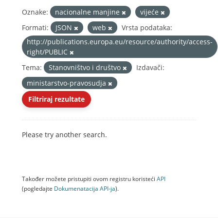
Oznake:
nacionalne manjine
vijeće
Formati:
JSON
web
Vrsta podataka:
http://publications.europa.eu/resource/authority/access-
right/PUBLIC
Tema:
Stanovništvo i društvo
Izdavači:
ministarstvo-pravosudja
Filtriraj rezultate
Please try another search.
Također možete pristupiti ovom registru koristeći
API
(pogledajte
Dokumenаtаcijа API-jа
).