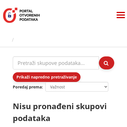
Preskoči
na
sadržaj
Skupovi podаtаkа
Prikaži napredno pretraživanje
Poredaj prema
Nisu pronađeni skupovi
podataka