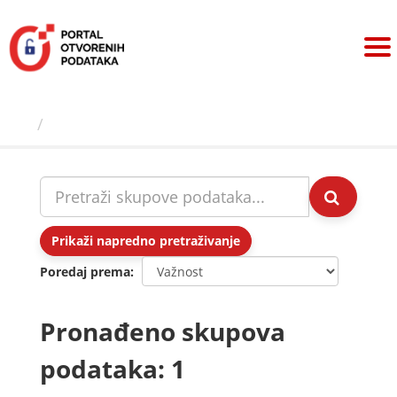
Preskoči
na
sadržaj
Skupovi podаtаkа
Prikaži napredno pretraživanje
Poredaj prema
Pronađeno skupova
podataka: 1