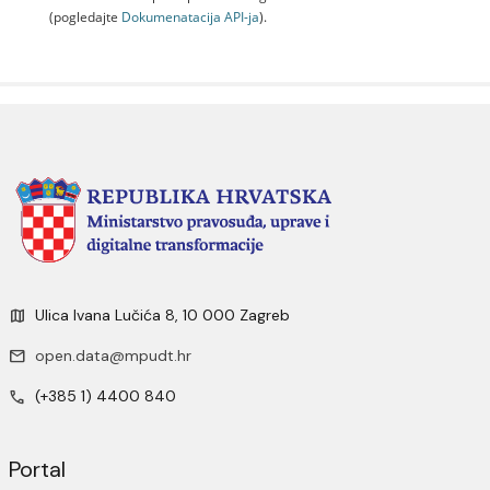
(pogledajte
Dokumenаtаcijа API-jа
).