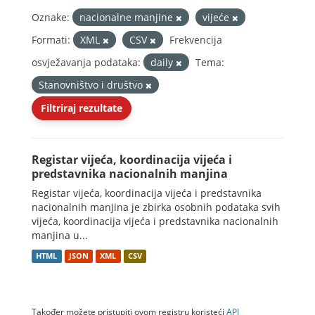
Oznake:
nacionalne manjine
vijeće
Formati:
XML
CSV
Frekvencija
osvježavanja podataka:
daily
Tema:
Stanovništvo i društvo
Filtriraj rezultate
Registar vijeća, koordinacija vijeća i
predstavnika nacionalnih manjina
Registar vijeća, koordinacija vijeća i predstavnika
nacionalnih manjina je zbirka osobnih podataka svih
vijeća, koordinacija vijeća i predstavnika nacionalnih
manjina u...
HTML
JSON
XML
CSV
Također možete pristupiti ovom registru koristeći
API