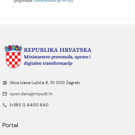
(pogledajte
Dokumenаtаcijа API-jа
).