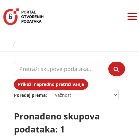
Preskoči
na
sadržaj
Skupovi podаtаkа
Prikaži napredno pretraživanje
Poredaj prema
Pronađeno skupova
podataka: 1