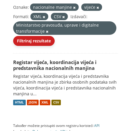
Oznake:
nacionalne manjine
vijeće
Formati:
XML
CSV
Izdavači:
Ministarstvo pravosuđa, uprave i digitalne
transformacije
Filtriraj rezultate
Registar vijeća, koordinacija vijeća i
predstavnika nacionalnih manjina
Registar vijeća, koordinacija vijeća i predstavnika
nacionalnih manjina je zbirka osobnih podataka svih
vijeća, koordinacija vijeća i predstavnika nacionalnih
manjina u...
HTML
JSON
XML
CSV
Također možete pristupiti ovom registru koristeći
API