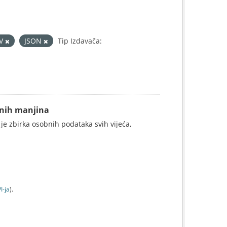
SV
JSON
Tip Izdavača:
alnih manjina
 je zbirka osobnih podataka svih vijeća,
I-jа
).