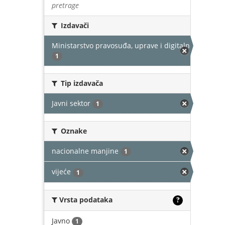
pretrage
Izdavači
Ministarstvo pravosuđa, uprave i digitalne transfor
1
Tip izdavača
Javni sektor
1
Oznake
nacionalne manjine
1
vijeće
1
Vrsta podataka
?
Javno
1