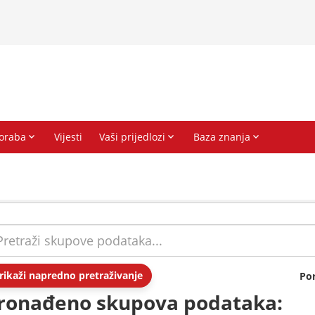
rikaži napredno pretraživanje
Po
ronađeno skupova podataka: