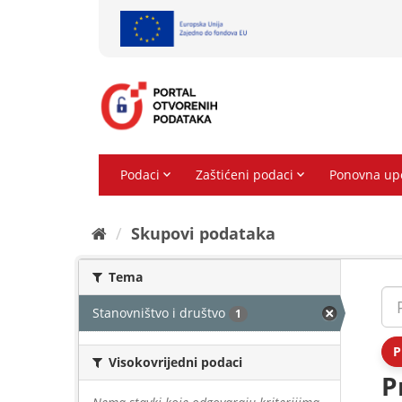
Preskoči
na
sadržaj
Skupovi podаtаkа
Tema
Stanovništvo i društvo
1
P
Visokovrijedni podaci
P