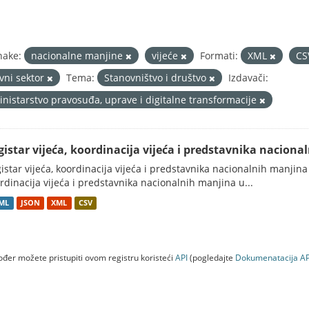
nake:
nacionalne manjine
vijeće
Formati:
XML
C
avni sektor
Tema:
Stanovništvo i društvo
Izdavači:
inistarstvo pravosuđa, uprave i digitalne transformacije
gistar vijeća, koordinacija vijeća i predstavnika nacion
istar vijeća, koordinacija vijeća i predstavnika nacionalnih manjina
rdinacija vijeća i predstavnika nacionalnih manjina u...
ML
JSON
XML
CSV
đer možete pristupiti ovom registru koristeći
API
(pogledajte
Dokumenаtаcijа AP