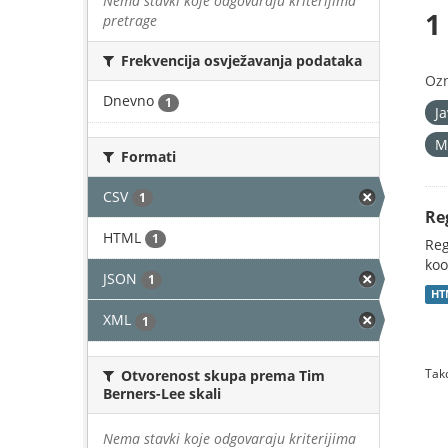
Nema stavki koje odgovaraju kriterijima
1
pretrage
Frekvencija osvježavanja podataka
Oz
Dnevno
1
J
M
Formati
CSV
1
Re
HTML
1
Reg
koo
JSON
1
HT
XML
1
Tako
Otvorenost skupa prema Tim
Berners-Lee skali
Nema stavki koje odgovaraju kriterijima