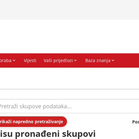
rikaži napredno pretraživanje
Po
isu pronađeni skupovi