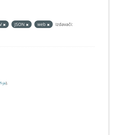
SV
JSON
web
Izdavači:
I-jа
).