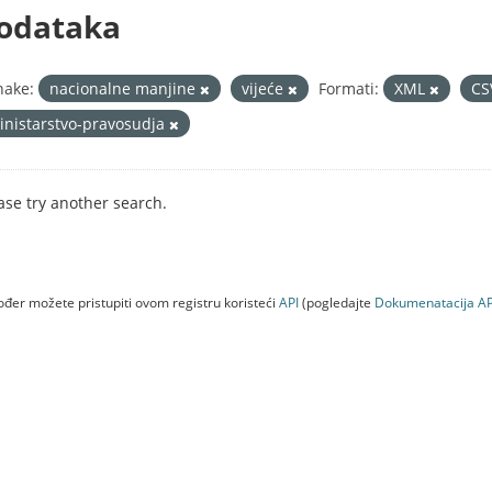
odataka
nake:
nacionalne manjine
vijeće
Formati:
XML
C
inistarstvo-pravosudja
ase try another search.
đer možete pristupiti ovom registru koristeći
API
(pogledajte
Dokumenаtаcijа AP