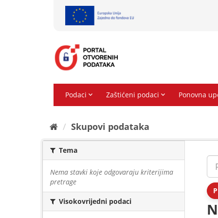
Preskoči
na
sadržaj
Skupovi podаtаkа
Tema
Nema stavki koje odgovaraju kriterijima
pretrage
P
Visokovrijedni podaci
N