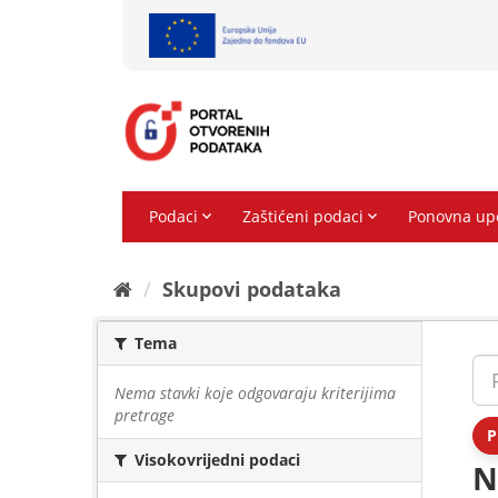
Preskoči
na
sadržaj
Skupovi podаtаkа
Tema
Nema stavki koje odgovaraju kriterijima
pretrage
P
Visokovrijedni podaci
N