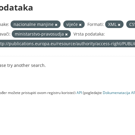
odataka
nake:
nacionalne manjine
vijeće
Formati:
XML
C
avači:
ministarstvo-pravosudja
Vrsta podataka:
ttp://publications.europa.eu/resource/authority/access-right/PUBL
ase try another search.
đer možete pristupiti ovom registru koristeći
API
(pogledajte
Dokumenаtаcijа AP