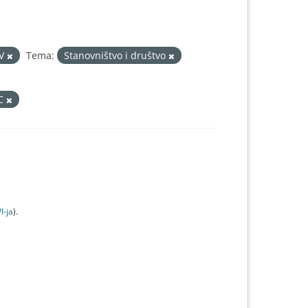
SV
Tema:
Stanovništvo i društvo
IC
I-jа
).