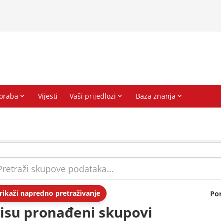
rikaži napredno pretraživanje
Po
isu pronađeni skupovi