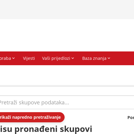
rikaži napredno pretraživanje
Po
isu pronađeni skupovi