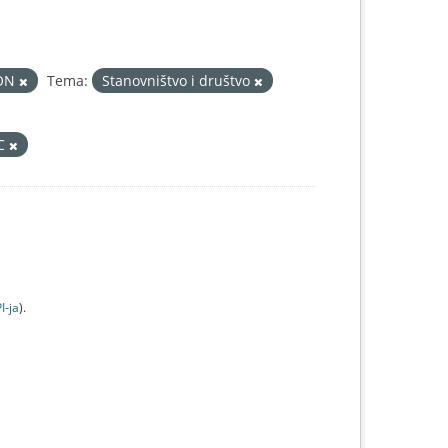
ON
Tema:
Stanovništvo i društvo
IC
I-jа
).