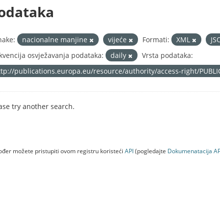
odataka
nake:
nacionalne manjine
vijeće
Formati:
XML
JS
kvencija osvježavanja podataka:
daily
Vrsta podataka:
ttp://publications.europa.eu/resource/authority/access-right/PUBL
ase try another search.
đer možete pristupiti ovom registru koristeći
API
(pogledajte
Dokumenаtаcijа AP