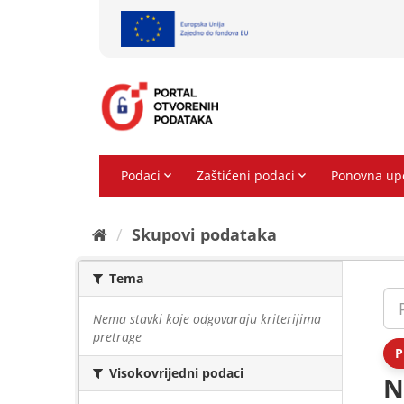
Preskoči
na
sadržaj
Skupovi podаtаkа
Tema
Nema stavki koje odgovaraju kriterijima
pretrage
P
Visokovrijedni podaci
N