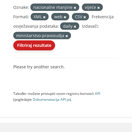
Oznake:
nacionalne manjine
vijeće
Formati:
XML
web
CSV
Frekvencija
osvježavanja podataka:
daily
Izdavači:
ministarstvo-pravosudja
Filtriraj rezultate
Please try another search.
Također možete pristupiti ovom registru koristeći
API
(pogledajte
Dokumenаtаcijа API-jа
).