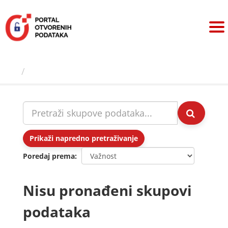
Preskoči
na
sadržaj
Skupovi podаtаkа
Prikaži napredno pretraživanje
Poredaj prema
Nisu pronađeni skupovi
podataka