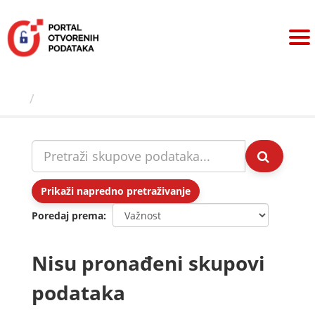
Preskoči
na
sadržaj
Skupovi podаtаkа
Prikaži napredno pretraživanje
Poredaj prema
Nisu pronađeni skupovi
podataka