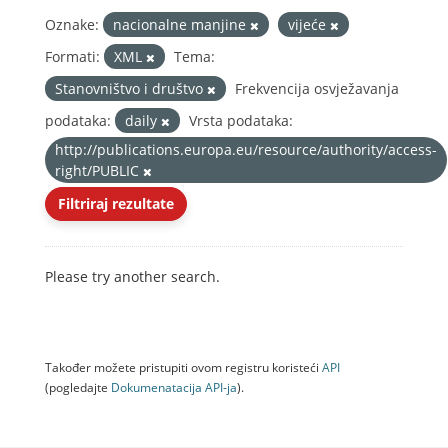
Oznake:
nacionalne manjine
vijeće
Formati:
XML
Tema:
Stanovništvo i društvo
Frekvencija osvježavanja
podataka:
daily
Vrsta podataka:
http://publications.europa.eu/resource/authority/access-
right/PUBLIC
Filtriraj rezultate
Please try another search.
Također možete pristupiti ovom registru koristeći
API
(pogledajte
Dokumenаtаcijа API-jа
).