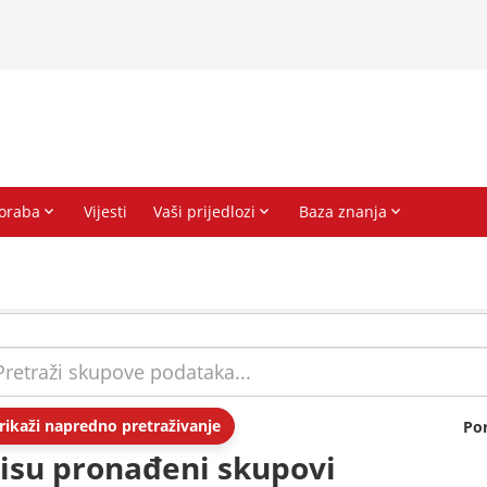
rikaži napredno pretraživanje
Po
isu pronađeni skupovi