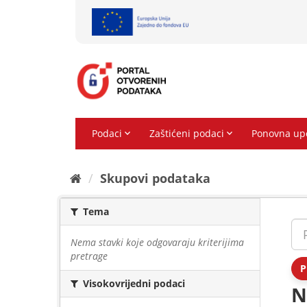
Preskoči
na
sadržaj
Skupovi podаtаkа
Tema
Nema stavki koje odgovaraju kriterijima
pretrage
P
Visokovrijedni podaci
N