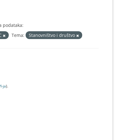
a podataka:
IC
Tema:
Stanovništvo i društvo
I-jа
).