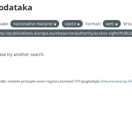
odataka
nake:
nacionalne manjine
vijeće
Formati:
web
Vrst
ttp://publications.europa.eu/resource/authority/access-right/PUBL
ase try another search.
đer možete pristupiti ovom registru koristeći
API
(pogledajte
Dokumenаtаcijа AP