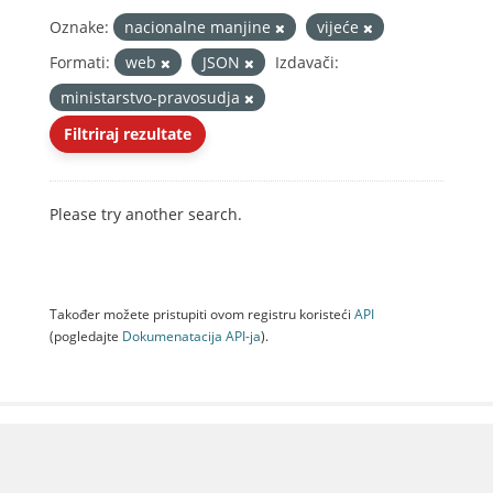
Oznake:
nacionalne manjine
vijeće
Formati:
web
JSON
Izdavači:
ministarstvo-pravosudja
Filtriraj rezultate
Please try another search.
Također možete pristupiti ovom registru koristeći
API
(pogledajte
Dokumenаtаcijа API-jа
).