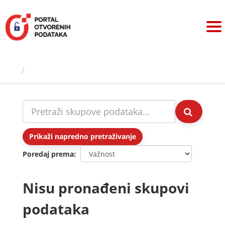
Preskoči
na
sadržaj
Skupovi podаtаkа
Prikaži napredno pretraživanje
Poredaj prema
Nisu pronađeni skupovi
podataka