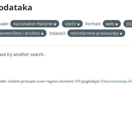
odataka
nake:
nacionalne manjine
vijeće
Formati:
web
JS
tanovništvo i društvo
Izdavači:
ministarstvo-pravosudja
ase try another search.
đer možete pristupiti ovom registru koristeći
API
(pogledajte
Dokumenаtаcijа AP