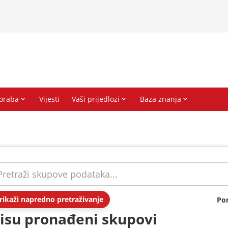
rikaži napredno pretraživanje
Po
isu pronađeni skupovi