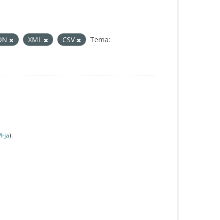
ON
XML
CSV
Tema:
I-jа
).