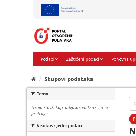
Preskoči
na
sadržaj
Skupovi podаtаkа
Tema
Nema stavki koje odgovaraju kriterijima
pretrage
P
Visokovrijedni podaci
N