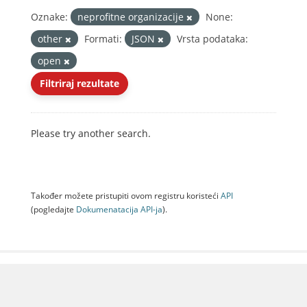
Oznake:
neprofitne organizacije
None:
other
Formati:
JSON
Vrsta podataka:
open
Filtriraj rezultate
Please try another search.
Također možete pristupiti ovom registru koristeći
API
(pogledajte
Dokumenаtаcijа API-jа
).