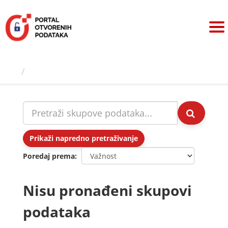
Preskoči
na
sadržaj
Skupovi podаtаkа
Prikaži napredno pretraživanje
Poredaj prema
Nisu pronađeni skupovi
podataka