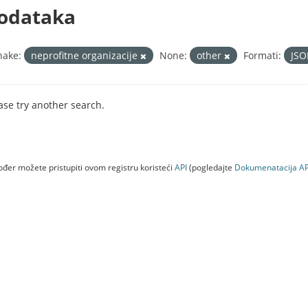
odataka
nake:
neprofitne organizacije
None:
other
Formati:
JS
ase try another search.
đer možete pristupiti ovom registru koristeći
API
(pogledajte
Dokumenаtаcijа AP