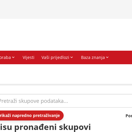
rikaži napredno pretraživanje
Po
isu pronađeni skupovi