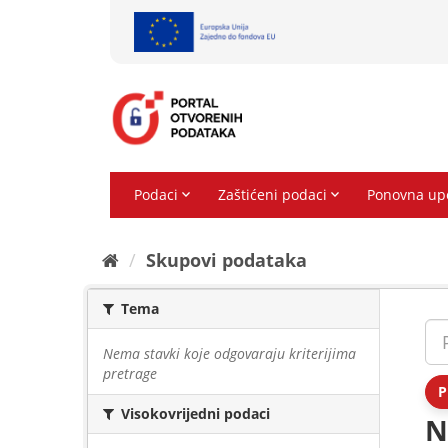
Preskoči
na
sadržaj
Skupovi podаtаkа
Tema
Nema stavki koje odgovaraju kriterijima
pretrage
P
Visokovrijedni podaci
N