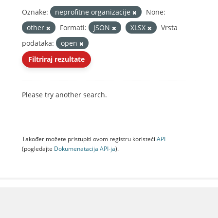
Oznake:
neprofitne organizacije
None:
other
Formati:
JSON
XLSX
Vrsta
podataka:
open
Filtriraj rezultate
Please try another search.
Također možete pristupiti ovom registru koristeći
API
(pogledajte
Dokumenаtаcijа API-jа
).