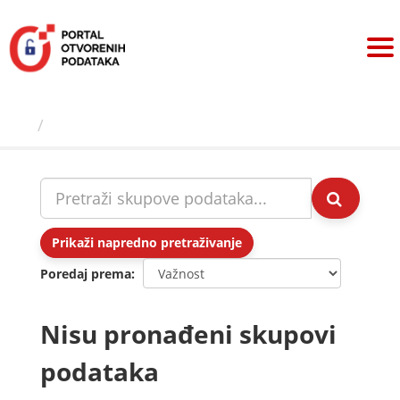
Preskoči
na
sadržaj
Skupovi podаtаkа
Prikaži napredno pretraživanje
Poredaj prema
Nisu pronađeni skupovi
podataka