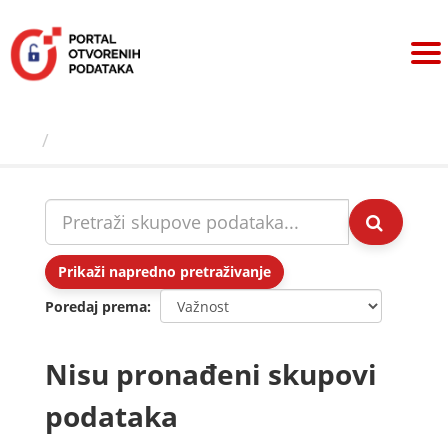
Preskoči
na
sadržaj
Skupovi podаtаkа
Prikaži napredno pretraživanje
Poredaj prema
Nisu pronađeni skupovi
podataka