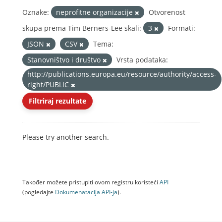
Oznake:
neprofitne organizacije
Otvorenost
skupa prema Tim Berners-Lee skali:
3
Formati:
JSON
CSV
Tema:
Stanovništvo i društvo
Vrsta podataka:
http://publications.europa.eu/resource/authority/access-
right/PUBLIC
Filtriraj rezultate
Please try another search.
Također možete pristupiti ovom registru koristeći
API
(pogledajte
Dokumenаtаcijа API-jа
).