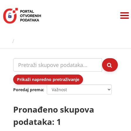
Preskoči
na
sadržaj
Skupovi podаtаkа
Prikaži napredno pretraživanje
Poredaj prema
Pronađeno skupova
podataka: 1