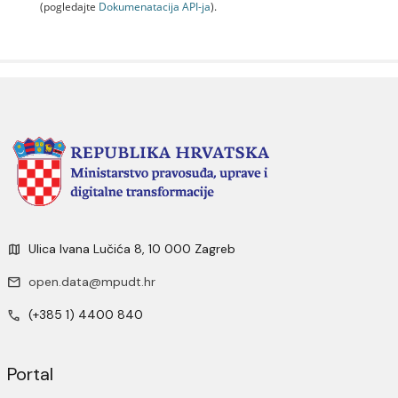
(pogledajte
Dokumenаtаcijа API-jа
).