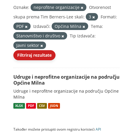
Oznake:
neprofitne organizacije
Otvorenost
skupa prema Tim Berners-Lee skali:
3
Formati:
PDF
Izdavači:
Općina Milna
Tema:
Stanovništvo i društvo
Tip Izdavača:
Javni sektor
Filtriraj rezultate
Udruge i neprofitne organizacije na području
Općine Milna
Udruge i neprofitne organizacije na području Općine
Milna
XLSX
PDF
CSV
JSON
Također možete pristupiti ovom registru koristeći
API