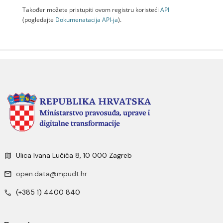
Također možete pristupiti ovom registru koristeći
API
(pogledajte
Dokumenаtаcijа API-jа
).