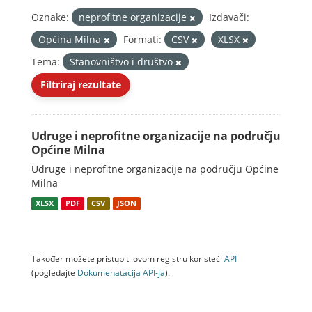
Oznake:
neprofitne organizacije
Izdavači:
Općina Milna
Formati:
CSV
XLSX
Tema:
Stanovništvo i društvo
Filtriraj rezultate
Udruge i neprofitne organizacije na području
Općine Milna
Udruge i neprofitne organizacije na području Općine
Milna
XLSX
PDF
CSV
JSON
Također možete pristupiti ovom registru koristeći
API
(pogledajte
Dokumenаtаcijа API-jа
).