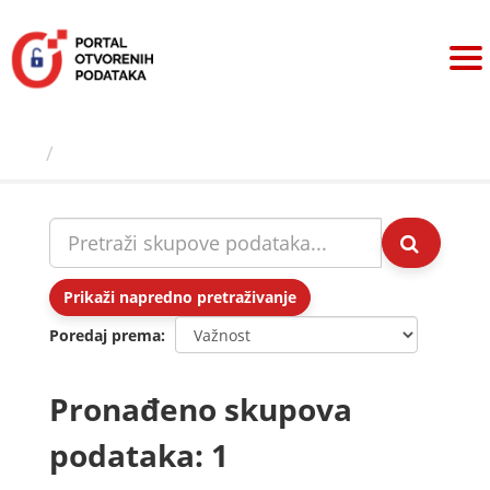
Preskoči
na
sadržaj
Skupovi podаtаkа
Prikaži napredno pretraživanje
Poredaj prema
Pronađeno skupova
podataka: 1