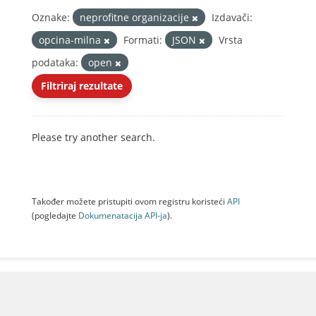
Oznake:
neprofitne organizacije
Izdavači:
opcina-milna
Formati:
JSON
Vrsta
podataka:
open
Filtriraj rezultate
Please try another search.
Također možete pristupiti ovom registru koristeći
API
(pogledajte
Dokumenаtаcijа API-jа
).