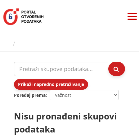
Preskoči
na
sadržaj
Skupovi podаtаkа
Prikaži napredno pretraživanje
Poredaj prema
Nisu pronađeni skupovi
podataka