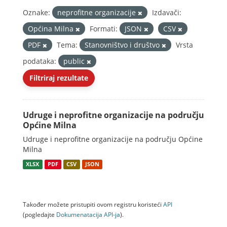
Oznake:
neprofitne organizacije
Izdavači:
Općina Milna
Formati:
JSON
CSV
PDF
Tema:
Stanovništvo i društvo
Vrsta
podataka:
public
Filtriraj rezultate
Udruge i neprofitne organizacije na području
Općine Milna
Udruge i neprofitne organizacije na području Općine
Milna
XLSX
PDF
CSV
JSON
Također možete pristupiti ovom registru koristeći
API
(pogledajte
Dokumenаtаcijа API-jа
).