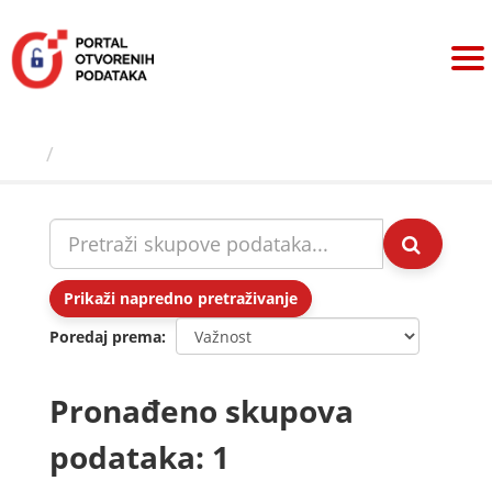
Preskoči
na
sadržaj
Skupovi podаtаkа
Prikaži napredno pretraživanje
Poredaj prema
Pronađeno skupova
podataka: 1