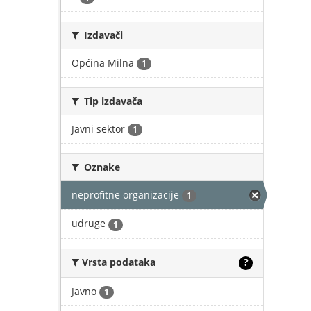
Izdavači
Općina Milna
1
Tip izdavača
Javni sektor
1
Oznake
neprofitne organizacije
1
udruge
1
Vrsta podataka
?
Javno
1