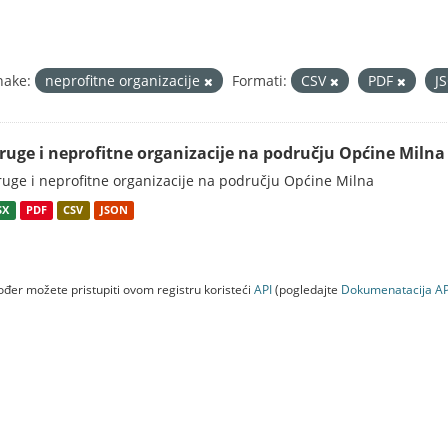
nake:
neprofitne organizacije
Formati:
CSV
PDF
J
ruge i neprofitne organizacije na području Općine Milna
uge i neprofitne organizacije na području Općine Milna
SX
PDF
CSV
JSON
đer možete pristupiti ovom registru koristeći
API
(pogledajte
Dokumenаtаcijа AP