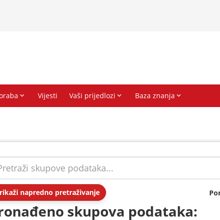
rikaži napredno pretraživanje
Po
ronađeno skupova podataka: