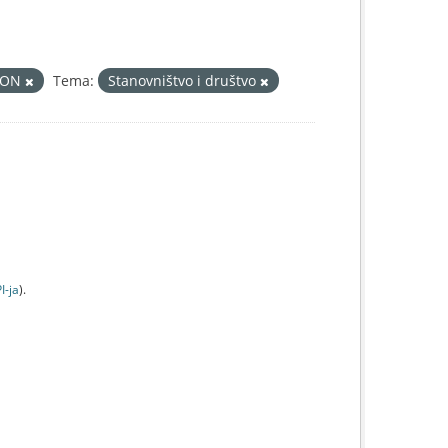
SON
Tema:
Stanovništvo i društvo
I-jа
).