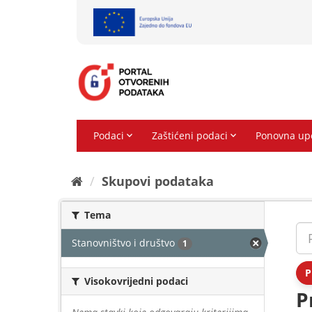
Preskoči
na
sadržaj
Skupovi podаtаkа
Tema
Stanovništvo i društvo
1
P
Visokovrijedni podaci
P