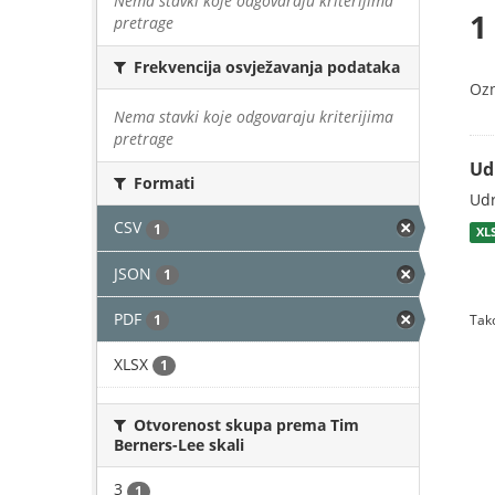
Nema stavki koje odgovaraju kriterijima
1
pretrage
Frekvencija osvježavanja podataka
Oz
Nema stavki koje odgovaraju kriterijima
pretrage
Ud
Formati
Udr
CSV
1
XL
JSON
1
PDF
1
Tako
XLSX
1
Otvorenost skupa prema Tim
Berners-Lee skali
3
1