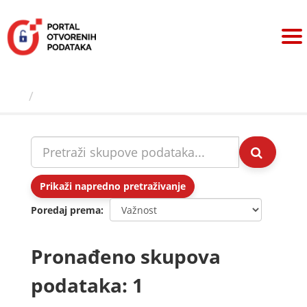
Preskoči
na
sadržaj
Skupovi podаtаkа
Prikaži napredno pretraživanje
Poredaj prema
Pronađeno skupova
podataka: 1