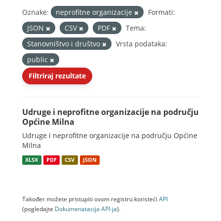
Oznake:
neprofitne organizacije
Formati:
JSON
CSV
PDF
Tema:
Stanovništvo i društvo
Vrsta podataka:
public
Filtriraj rezultate
Udruge i neprofitne organizacije na području
Općine Milna
Udruge i neprofitne organizacije na području Općine
Milna
XLSX
PDF
CSV
JSON
Također možete pristupiti ovom registru koristeći
API
(pogledajte
Dokumenаtаcijа API-jа
).