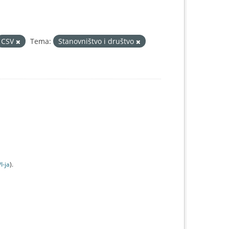
CSV
Tema:
Stanovništvo i društvo
I-jа
).