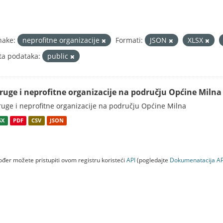
nake:
neprofitne organizacije
Formati:
JSON
XLSX
ta podataka:
public
ruge i neprofitne organizacije na području Općine Milna
uge i neprofitne organizacije na području Općine Milna
SX
PDF
CSV
JSON
đer možete pristupiti ovom registru koristeći
API
(pogledajte
Dokumenаtаcijа AP