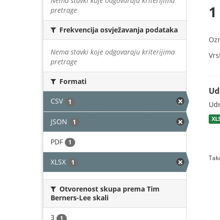
Nema stavki koje odgovaraju kriterijima
1
pretrage
Frekvencija osvježavanja podataka
Oz
Nema stavki koje odgovaraju kriterijima
Vrs
pretrage
Formati
Ud
CSV
1
Udr
XL
JSON
1
PDF
1
Tako
XLSX
1
Otvorenost skupa prema Tim
Berners-Lee skali
3
1