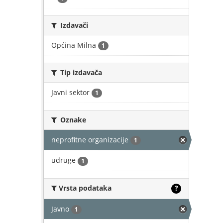
Izdavači
Općina Milna
1
Tip izdavača
Javni sektor
1
Oznake
neprofitne organizacije
1
udruge
1
Vrsta podataka
?
Javno
1