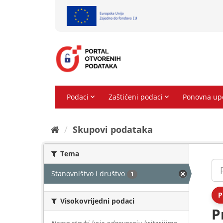
Preskoči
na
sadržaj
Skupovi podаtаkа
Tema
Stanovništvo i društvo
1
P
Visokovrijedni podaci
P