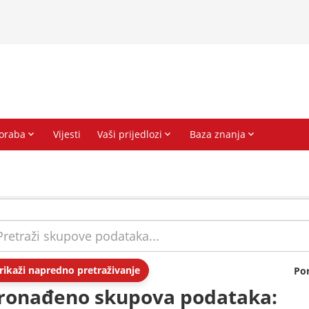
rikaži napredno pretraživanje
Po
ronađeno skupova podataka: