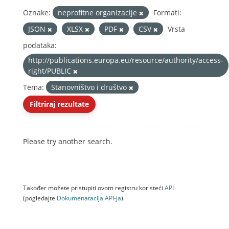
Oznake:
neprofitne organizacije
Formati:
JSON
XLSX
PDF
CSV
Vrsta
podataka:
http://publications.europa.eu/resource/authority/access-
right/PUBLIC
Tema:
Stanovništvo i društvo
Filtriraj rezultate
Please try another search.
Također možete pristupiti ovom registru koristeći
API
(pogledajte
Dokumenаtаcijа API-jа
).