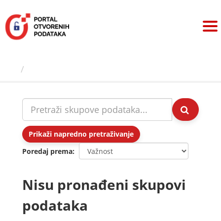
Preskoči
na
sadržaj
Skupovi podаtаkа
Prikaži napredno pretraživanje
Poredaj prema
Nisu pronađeni skupovi
podataka