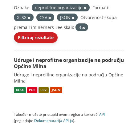
Oznake:
neprofitne organizacije
Formati:
XLSX
CSV
JSON
Otvorenost skupa
prema Tim Berners-Lee skali:
3
Filtriraj rezultate
Udruge i neprofitne organizacije na području
Općine Milna
Udruge i neprofitne organizacije na području Općine
Milna
XLSX
PDF
CSV
JSON
Također možete pristupiti ovom registru koristeći
API
(pogledajte
Dokumenаtаcijа API-jа
).