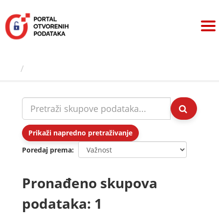
Preskoči
na
sadržaj
Skupovi podаtаkа
Prikaži napredno pretraživanje
Poredaj prema
Pronađeno skupova
podataka: 1