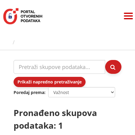
Preskoči
na
sadržaj
Skupovi podаtаkа
Prikaži napredno pretraživanje
Poredaj prema
Pronađeno skupova
podataka: 1