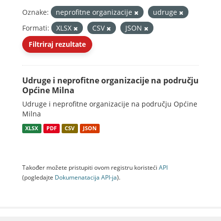
Oznake:
neprofitne organizacije
udruge
Formati:
XLSX
CSV
JSON
Filtriraj rezultate
Udruge i neprofitne organizacije na području
Općine Milna
Udruge i neprofitne organizacije na području Općine
Milna
XLSX
PDF
CSV
JSON
Također možete pristupiti ovom registru koristeći
API
(pogledajte
Dokumenаtаcijа API-jа
).