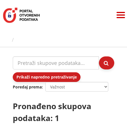
Preskoči
na
sadržaj
Skupovi podаtаkа
Prikaži napredno pretraživanje
Poredaj prema
Pronađeno skupova
podataka: 1