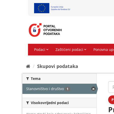
Preskoči
na
sadržaj
Skupovi podаtаkа
Tema
Stanovništvo i društvo
1
P
Visokovrijedni podaci
P