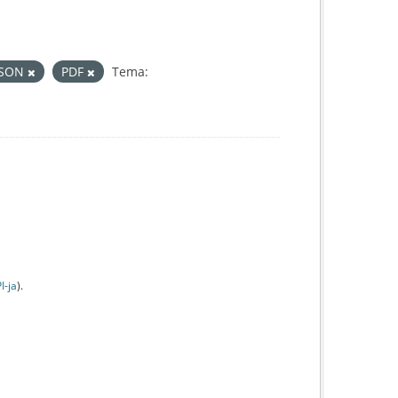
JSON
PDF
Tema:
I-jа
).