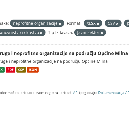
nake:
neprofitne organizacije
Formati:
XLSX
CSV
tanovništvo i društvo
Tip Izdavača:
Javni sektor
ruge i neprofitne organizacije na području Općine Milna
uge i neprofitne organizacije na području Općine Milna
SX
PDF
CSV
JSON
đer možete pristupiti ovom registru koristeći
API
(pogledajte
Dokumenаtаcijа AP