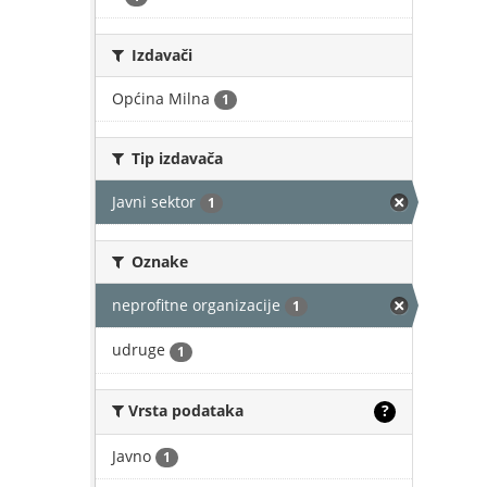
Izdavači
Općina Milna
1
Tip izdavača
Javni sektor
1
Oznake
neprofitne organizacije
1
udruge
1
Vrsta podataka
?
Javno
1