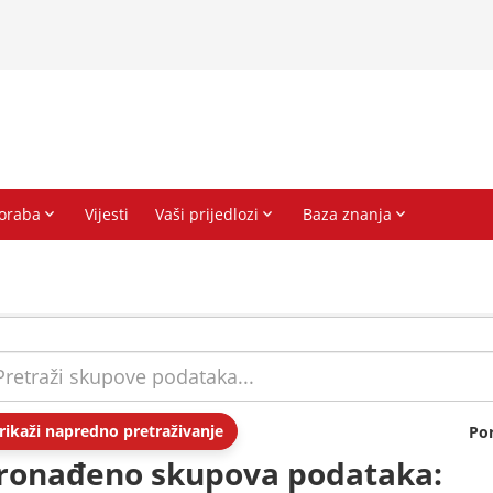
rikaži napredno pretraživanje
Po
ronađeno skupova podataka: