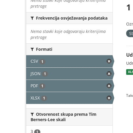
Nema stavki koje odgovaraju kriterijima
1
pretrage
Frekvencija osvježavanja podataka
Oz
Nema stavki koje odgovaraju kriterijima
S
pretrage
Formati
Ud
CSV
1
Udr
XL
JSON
1
PDF
1
Tako
XLSX
1
Otvorenost skupa prema Tim
Berners-Lee skali
3
1