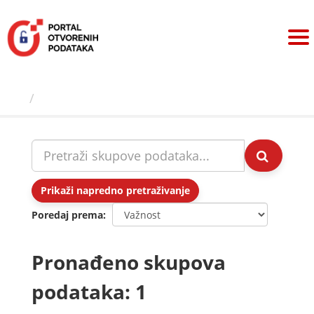
Preskoči
na
sadržaj
Skupovi podаtаkа
Prikaži napredno pretraživanje
Poredaj prema
Pronađeno skupova
podataka: 1