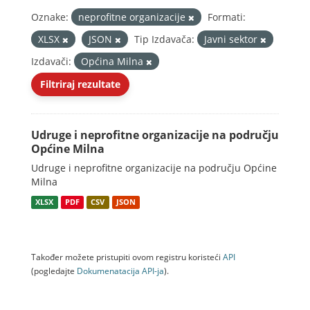
Oznake:
neprofitne organizacije
Formati:
XLSX
JSON
Tip Izdavača:
Javni sektor
Izdavači:
Općina Milna
Filtriraj rezultate
Udruge i neprofitne organizacije na području
Općine Milna
Udruge i neprofitne organizacije na području Općine
Milna
XLSX
PDF
CSV
JSON
Također možete pristupiti ovom registru koristeći
API
(pogledajte
Dokumenаtаcijа API-jа
).