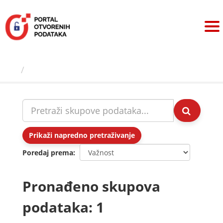
Preskoči
na
sadržaj
Skupovi podаtаkа
Prikaži napredno pretraživanje
Poredaj prema
Pronađeno skupova
podataka: 1