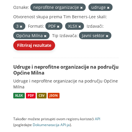
Oznake:
neprofitne organizacije
udruge
Otvorenost skupa prema Tim Berners-Lee skali:
3
Formati:
PDF
XLSX
Izdavači:
Općina Milna
Tip Izdavača:
Javni sektor
Filtriraj rezultate
Udruge i neprofitne organizacije na području
Općine Milna
Udruge i neprofitne organizacije na području Općine
Milna
XLSX
PDF
CSV
JSON
Također možete pristupiti ovom registru koristeći
API
(pogledajte
Dokumenаtаcijа API-jа
).