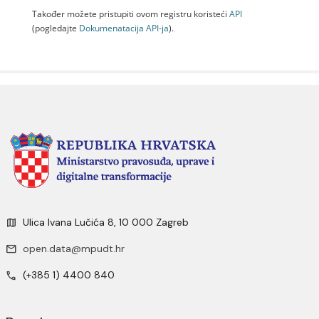
Također možete pristupiti ovom registru koristeći
API
(pogledajte
Dokumenаtаcijа API-jа
).