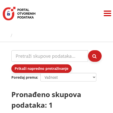
Preskoči
na
sadržaj
Skupovi podаtаkа
Prikaži napredno pretraživanje
Poredaj prema
Pronađeno skupova
podataka: 1