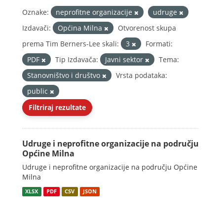
Oznake:
neprofitne organizacije
udruge
Izdavači:
Općina Milna
Otvorenost skupa
prema Tim Berners-Lee skali:
3
Formati:
PDF
Tip Izdavača:
Javni sektor
Tema:
Stanovništvo i društvo
Vrsta podataka:
public
Filtriraj rezultate
Udruge i neprofitne organizacije na području
Općine Milna
Udruge i neprofitne organizacije na području Općine
Milna
XLSX
PDF
CSV
JSON