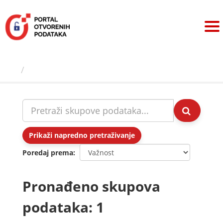
Preskoči
na
sadržaj
Skupovi podаtаkа
Prikaži napredno pretraživanje
Poredaj prema
Pronađeno skupova
podataka: 1