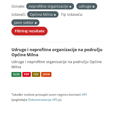
Oznake:
neprofitne organizacije
udruge
Izdavači:
Općina Milna
Tip Izdavača:
Javni sektor
Filtriraj rezultate
Udruge i neprofitne organizacije na području
Općine Milna
Udruge i neprofitne organizacije na području Općine
Milna
XLSX
PDF
CSV
JSON
Također možete pristupiti ovom registru koristeći
API
(pogledajte
Dokumenаtаcijа API-jа
).