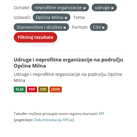
Oznake:
neprofitne organizacije
udruge
Izdavači:
Općina Milna
Tema:
Stanovništvo i društvo
Formati:
CSV
Filtriraj rezultate
Udruge i neprofitne organizacije na području
Općine Milna
Udruge i neprofitne organizacije na području Općine
Milna
XLSX
PDF
CSV
JSON
Također možete pristupiti ovom registru koristeći
API
(pogledajte
Dokumenаtаcijа API-jа
).