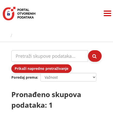
Preskoči
na
sadržaj
Skupovi podаtаkа
Prikaži napredno pretraživanje
Poredaj prema
Pronađeno skupova
podataka: 1