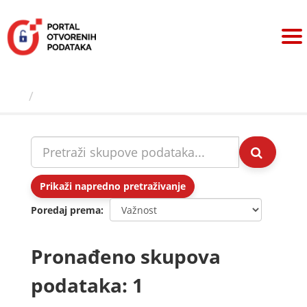
Preskoči
na
sadržaj
Skupovi podаtаkа
Prikaži napredno pretraživanje
Poredaj prema
Pronađeno skupova
podataka: 1