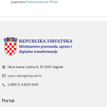
(pogledajte
Dokumenаtаcijа API-jа
).