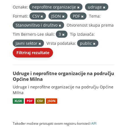
Oznake:
neprofitne organizacije
udruge
Formati:
CSV
JSON
PDF
Tema:
Stanovništvo i društvo
Otvorenost skupa prema
Tim Berners-Lee skali:
3
Tip Izdavača:
Javni sektor
Vrsta podataka:
public
Filtriraj rezultate
Udruge i neprofitne organizacije na području
Općine Milna
Udruge i neprofitne organizacije na području Općine
Milna
XLSX
PDF
CSV
JSON
Također možete pristupiti ovom registru koristeći
API