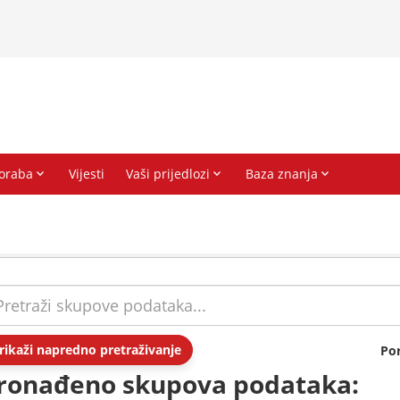
rikaži napredno pretraživanje
Po
ronađeno skupova podataka: