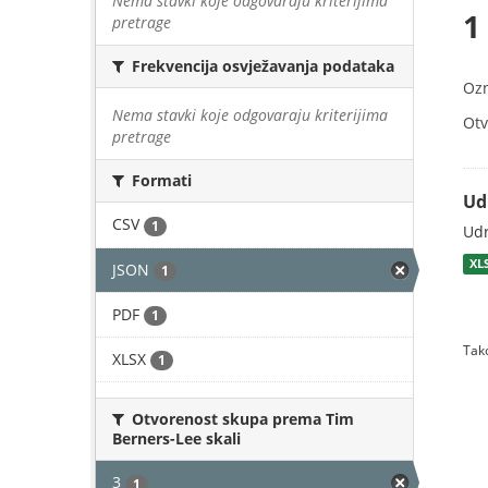
Nema stavki koje odgovaraju kriterijima
1
pretrage
Frekvencija osvježavanja podataka
Oz
Nema stavki koje odgovaraju kriterijima
Otv
pretrage
Formati
Ud
CSV
1
Udr
XL
JSON
1
PDF
1
Tako
XLSX
1
Otvorenost skupa prema Tim
Berners-Lee skali
3
1