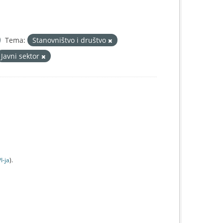
Tema:
Stanovništvo i društvo
Javni sektor
I-jа
).