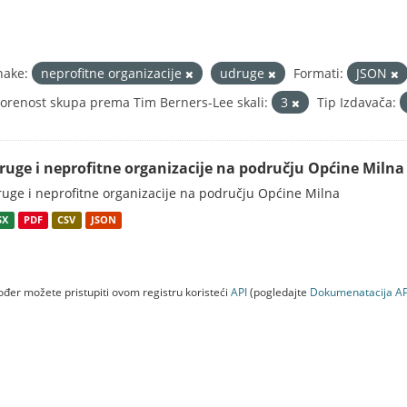
nake:
neprofitne organizacije
udruge
Formati:
JSON
orenost skupa prema Tim Berners-Lee skali:
3
Tip Izdavača:
ruge i neprofitne organizacije na području Općine Milna
uge i neprofitne organizacije na području Općine Milna
SX
PDF
CSV
JSON
đer možete pristupiti ovom registru koristeći
API
(pogledajte
Dokumenаtаcijа AP