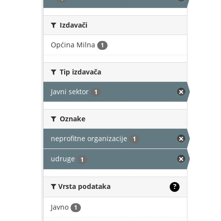
Izdavači
Općina Milna
1
Tip izdavača
Javni sektor
1
Oznake
neprofitne organizacije
1
udruge
1
Vrsta podataka
?
Javno
1