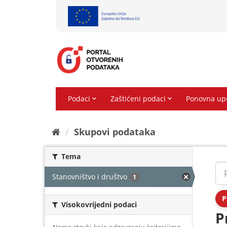
Preskoči
na
sadržaj
Skupovi podаtаkа
Tema
Stanovništvo i društvo
1
P
Visokovrijedni podaci
P