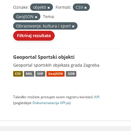
Oznake:
objekti
Formati:
CSV
GeoJSON
Tema:
Obrazovanje, kultura i sport
Filtriraj rezultate
Geoportal Sportski objekti
Geoportal sportskih objekata grada Zagreba
CSV
KML
SHP
GeoJSON
GDB
Također možete pristupiti ovom registru koristeći
API
(pogledajte
Dokumenаtаcijа API-jа
).