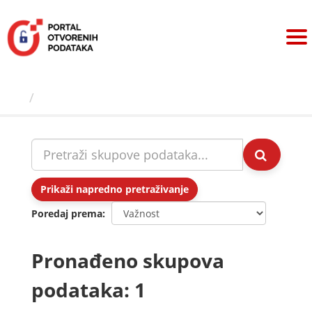
Preskoči
na
sadržaj
Skupovi podаtаkа
Prikaži napredno pretraživanje
Poredaj prema
Pronađeno skupova
podataka: 1