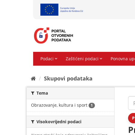
Preskoči
na
sadržaj
Skupovi podаtаkа
Tema
Obrazovanje, kultura i sport
1
P
Visokovrijedni podaci
P