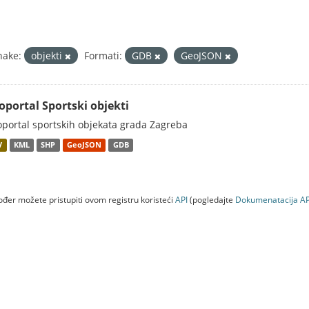
nake:
objekti
Formati:
GDB
GeoJSON
oportal Sportski objekti
portal sportskih objekata grada Zagreba
V
KML
SHP
GeoJSON
GDB
đer možete pristupiti ovom registru koristeći
API
(pogledajte
Dokumenаtаcijа AP