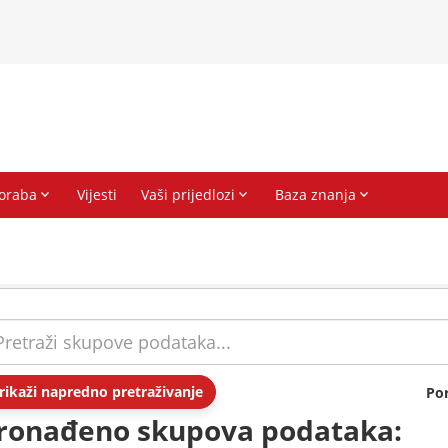
rikaži napredno pretraživanje
Po
ronađeno skupova podataka: