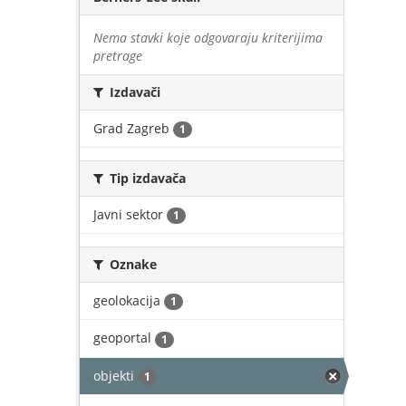
Nema stavki koje odgovaraju kriterijima
pretrage
Izdavači
Grad Zagreb
1
Tip izdavača
Javni sektor
1
Oznake
geolokacija
1
geoportal
1
objekti
1