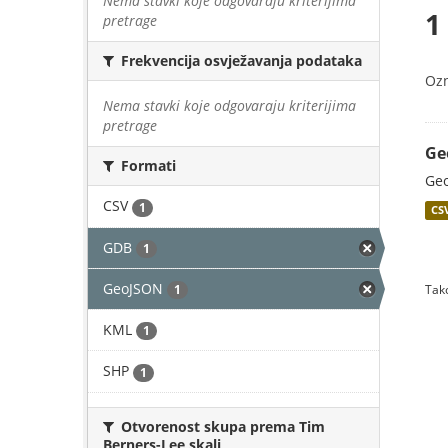
Nema stavki koje odgovaraju kriterijima
1
pretrage
Frekvencija osvježavanja podataka
Oz
Nema stavki koje odgovaraju kriterijima
pretrage
Ge
Formati
Geo
CSV
1
CS
GDB
1
GeoJSON
1
Tako
KML
1
SHP
1
Otvorenost skupa prema Tim
Berners-Lee skali